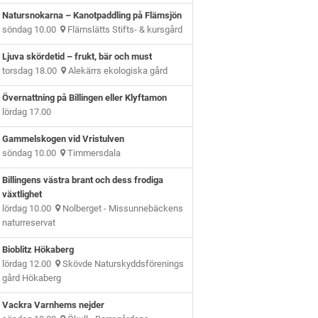
Natursnokarna – Kanotpaddling på Flämsjön
söndag 10.00
Flämslätts Stifts- & kursgård
Ljuva skördetid – frukt, bär och must
torsdag 18.00
Alekärrs ekologiska gård
Övernattning på Billingen eller Klyftamon
lördag 17.00
Gammelskogen vid Vristulven
söndag 10.00
Timmersdala
Billingens västra brant och dess frodiga
växtlighet
lördag 10.00
Nolberget - Missunnebäckens
naturreservat
Bioblitz Hökaberg
lördag 12.00
Skövde Naturskyddsförenings
gård Hökaberg
Vackra Varnhems nejder