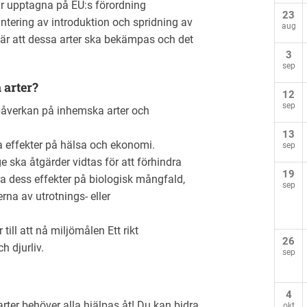
 är upptagna på EU:s förordning
23
ering av introduktion och spridning av
aug
är att dessa arter ska bekämpas och det
3
sep
 arter?
12
sep
 påverkan på inhemska arter och
13
a effekter på hälsa och ekonomi.
sep
ge ska åtgärder vidtas för att förhindra
19
a dess effekter på biologisk mångfald,
sep
rna av utrotnings- eller
ill att nå miljömålen Ett rikt
26
h djurliv.
sep
4
rter behöver alla hjälpas åt! Du kan bidra
okt