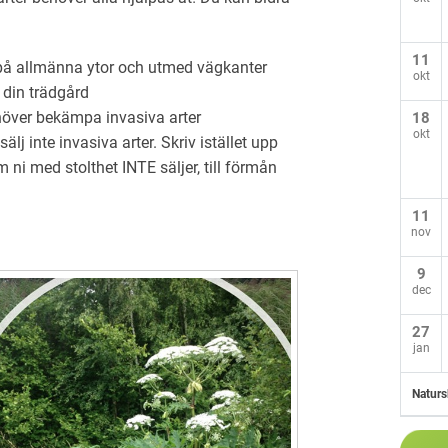
11
, på allmänna ytor och utmed vägkanter
okt
i din trädgård
höver bekämpa invasiva arter
18
okt
lj inte invasiva arter. Skriv istället upp
 ni med stolthet INTE säljer, till förmån
11
nov
9
dec
27
jan
Naturs