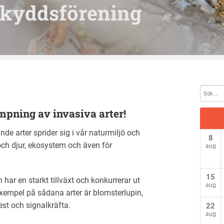
skyddsförening
mpning av invasiva arter!
e arter sprider sig i vår naturmiljö och
8
ch djur, ekosystem och även för
aug
15
har en starkt tillväxt och konkurrerar ut
aug
 Exempel på sådana arter är blomsterlupin,
est och signalkräfta.
22
aug