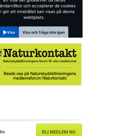
att visa det godkänner du deras
ändarvillkor och accepterar de cookies
 gör att innehållet kan visas på denna
webbplats.
Visa
Visa och fråga inte igen
dra
BLI MEDLEM NU