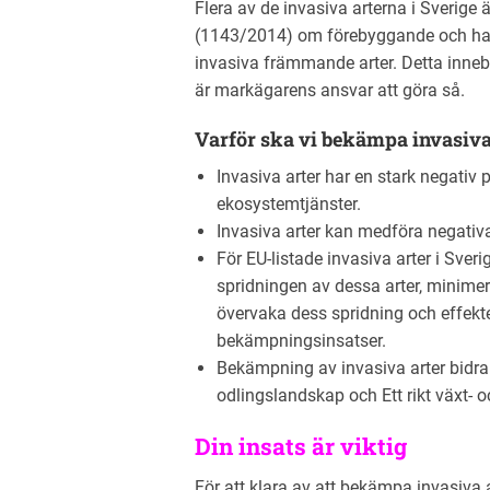
Flera av de invasiva arterna i Sverige
(1143/2014) om förebyggande och hant
invasiva främmande arter. Detta inneb
är markägarens ansvar att göra så.
Varför ska vi bekämpa invasiva
Invasiva arter har en stark negativ
ekosystemtjänster.
Invasiva arter kan medföra negativ
För EU-listade invasiva arter i Sveri
spridningen av dessa arter, minimer
övervaka dess spridning och effekte
bekämpningsinsatser.
Bekämpning av invasiva arter bidrar t
odlingslandskap och Ett rikt växt- oc
Din insats är viktig
För att klara av att bekämpa invasiva a