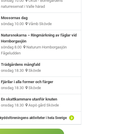
söndag 10.00
Ökull - Borregårdens
naturreservat i Valle härad
Mossornas dag
söndag 10.00
Våmb Skövde
Natursnokarna – Ringmärkning av fåglar vid
Hornborgasjön
söndag 8.00
Naturum Hornborgasjön
Fågeludden
Trädgårdens mångfald
onsdag 18.30
Skövde
Fjärilar i alla former och färger
onsdag 18.30
Skövde
En skattkammare utanför knuten
onsdag 18.30
Aspö gård Skövde
kyddsföreningens aktiviteter i hela Sverige