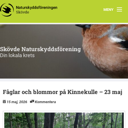
MENY
Hem
Om oss
Skövde Naturskyddsförening
Ängar
Din lokala krets
Aktiviteter
Vad kan du göra?
Fåglar och blommor på Kinnekulle – 23 maj
15 maj, 2026
Kommentera