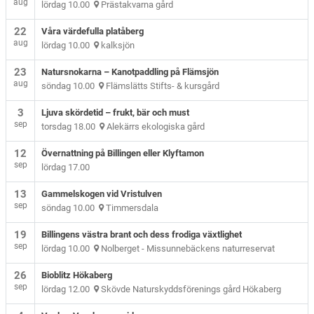
aug
lördag 10.00
Prästakvarna gård
22
Våra värdefulla platåberg
aug
lördag 10.00
kalksjön
23
Natursnokarna – Kanotpaddling på Flämsjön
aug
söndag 10.00
Flämslätts Stifts- & kursgård
3
Ljuva skördetid – frukt, bär och must
sep
torsdag 18.00
Alekärrs ekologiska gård
12
Övernattning på Billingen eller Klyftamon
sep
lördag 17.00
13
Gammelskogen vid Vristulven
sep
söndag 10.00
Timmersdala
19
Billingens västra brant och dess frodiga växtlighet
sep
lördag 10.00
Nolberget - Missunnebäckens naturreservat
26
Bioblitz Hökaberg
sep
lördag 12.00
Skövde Naturskyddsförenings gård Hökaberg