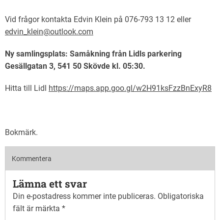
Vid frågor kontakta Edvin Klein på 076-793 13 12 eller
edvin_klein@outlook.com
Ny samlingsplats: Samåkning från Lidls parkering
Gesällgatan 3, 541 50 Skövde kl. 05:30.
Hitta till Lidl
https://maps.app.goo.gl/w2H91ksFzzBnExyR8
Bokmärk
.
Kommentera
Lämna ett svar
Din e-postadress kommer inte publiceras.
Obligatoriska
fält är märkta
*