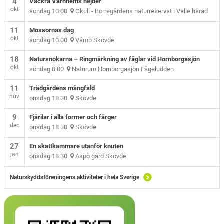
4
Vackra Varnhems nejder
okt
söndag 10.00
Ökull - Borregårdens naturreservat i Valle härad
11
Mossornas dag
okt
söndag 10.00
Våmb Skövde
18
Natursnokarna – Ringmärkning av fåglar vid Hornborgasjön
okt
söndag 8.00
Naturum Hornborgasjön Fågeludden
11
Trädgårdens mångfald
nov
onsdag 18.30
Skövde
9
Fjärilar i alla former och färger
dec
onsdag 18.30
Skövde
27
En skattkammare utanför knuten
jan
onsdag 18.30
Aspö gård Skövde
Naturskyddsföreningens aktiviteter i hela Sverige